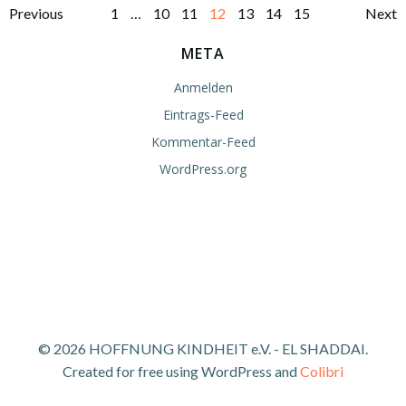
Posts
Posts
Po
Page
Page
Page
Page
Page
Page
Page
Previous
1
…
10
11
12
13
14
15
Next
navigation
navigation
na
META
Anmelden
Eintrags-Feed
Kommentar-Feed
WordPress.org
© 2026 HOFFNUNG KINDHEIT e.V. - EL SHADDAI.
Created for free using WordPress and
Colibri