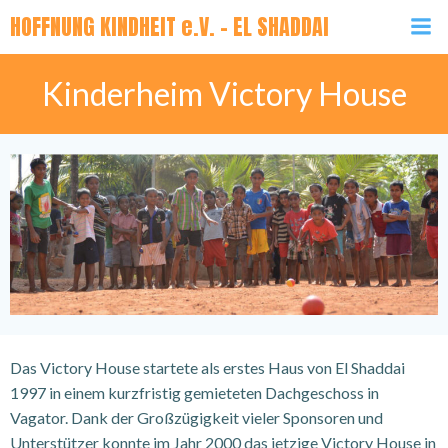
Zum
HOFFNUNG KINDHEIT e.V. - EL SHADDAI
Inhalt
springen
Kinderheim Victory House
Das Victory House startete als erstes Haus von El Shaddai
1997 in einem kurzfristig gemieteten Dachgeschoss in
Vagator. Dank der Großzügigkeit vieler Sponsoren und
Unterstützer konnte im Jahr 2000 das jetzige Victory House in