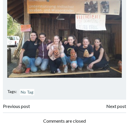
Tags:
No Tag
Post
Post
Previous post
Next post
navigation
navigation
Comments are closed