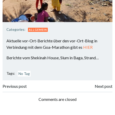
Categories:
ALLGEMEIN
Aktuelle vor-Ort-Berichte über den vor-Ort-Blog in
Verbindung mit dem Goa-Marathon gibt es
HIER
Berichte vom Shekinah House, Slum in Baga, Strand…
Tags:
No Tag
Post
Post
Previous post
Next post
navigation
navigation
Comments are closed