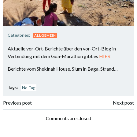
Categories:
ALLGEMEIN
Aktuelle vor-Ort-Berichte über den vor-Ort-Blog in
Verbindung mit dem Goa-Marathon gibt es
HIER
Berichte vom Shekinah House, Slum in Baga, Strand…
Tags:
No Tag
Post
Post
Previous post
Next post
navigation
navigation
Comments are closed