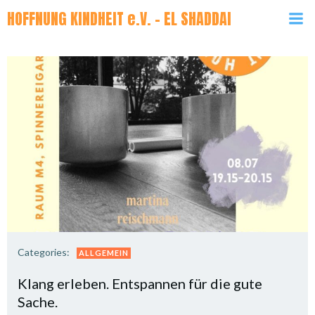
Zum
HOFFNUNG KINDHEIT e.V. - EL SHADDAI
Inhalt
springen
Categories:
ALLGEMEIN
Klang erleben. Entspannen für die gute
Sache.