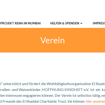
PROJEKT RENA IN MUMBAI
HELFEN & SPENDEN
IMPRES
Verein
terstützt und fördert die Wohltätigkeitsorganisation El Shaddai C
traßen- und Waisenkinder. HOFFNUNG KINDHEIT e.V. ist ein kari
len Interessen engagieren können. Der Verein ist selbstlos tätig, 
eunde des El Shaddai Charitable Trust. Sie können
hier unsere