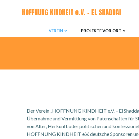
Zum
HOFFNUNG KINDHEIT e.V. - EL SHADDAI
Inhalt
springen
VEREIN
PROJEKTE VOR ORT
Der Verein „HOFFNUNG KINDHEIT e.V. – El Shaddai“ un
Übernahme und Vermittlung von Patenschaften für S
von Alter, Herkunft oder politischen und konfessionel
HOFFNUNG KINDHEIT e.V. deutsche Sponsoren und Fr