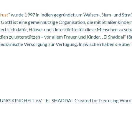
Trust
“ wurde 1997 in Indien gegründet, um Waisen-, Slum- und Stra
r Gott) ist eine gemeinnützige Organisation, die mit Straßenkinde
iert sich dafür, Häuser und Unterkünfte für diese Menschen zu sch
dien zu unterstützen – vor allem Frauen und Kinder. „El Shaddai“ 
izinische Versorgung zur Verfügung. Inzwischen haben sie über 3
G KINDHEIT e.V. - EL SHADDAI. Created for free using Word