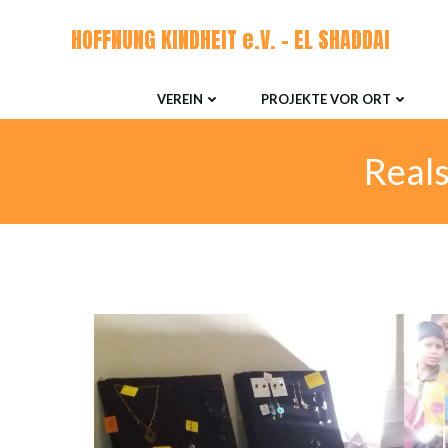
Zum
HOFFNUNG KINDHEIT e.V. - EL SHADDAI
Inhalt
springen
VEREIN
PROJEKTE VOR ORT
Real