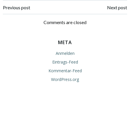
Post
Post
Previous post
Next post
navigation
navigation
Comments are closed
META
Anmelden
Eintrags-Feed
Kommentar-Feed
WordPress.org